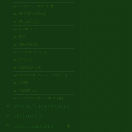
NOWA ZELANDIA (9)
PORTUGALIA (4)
POLSKA (19)
RUMUNIA
RPA
SŁOWACJA
SZWAJCARIA (1)
USA (4)
WŁOCHY (70)
WINA LODOWE - EISWEIN (3)
CYPR
WĘGRY (2)
AFRYKA POŁUDNIOWA (6)
WINA BEZALKOHOLOWE (3)
MIÓD PITNY (4)
KAWA I HERBATA (8)