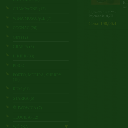
Hi
mał
CHAMPAGNE (12)
dojrzewaniem w...
Pojemność: 0,70l
WINA MUSUJĄCE (7)
Cena:
198,90zł
COGNAC (26)
GIN (12)
GRAPPA (5)
LIKIER (33)
PISCO
PORTO, MDEIRA, SHERRY
(18)
RUM (61)
STARKA (6)
ŚLIWOWICA (7)
TEQUILA (12)
WÓDKA