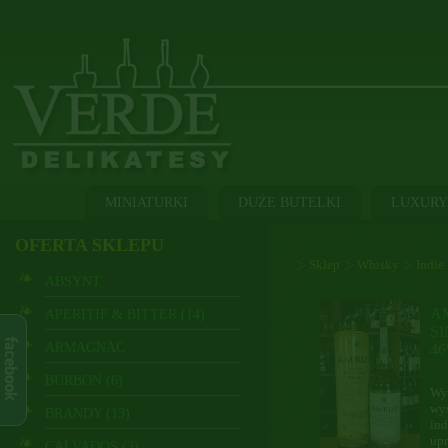
MINIATURKI
DUŻE BUTELKI
LUXURY
OFERTA SKLEPU
Sklep
Whisky
Indie
ABSYNT
A
APERITIF & BITTER (14)
S
ARMAGNAC
4
BURBON (6)
Wy
wy
BRANDY (13)
ind
up
CALVADOS (3)