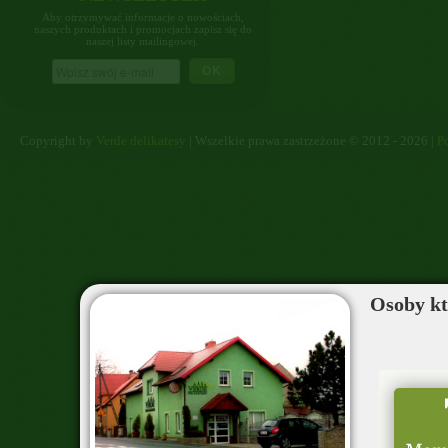
Aby otrzymywać informacje o nowościach,
naszych produktach i promocjach zapisz się do
naszej listy mailingowej.
OK
Copyright by
Verde delikatesy
| Wszelkie prawa zastrzeżone © 2012 - 2026 |
Po
Osoby któ