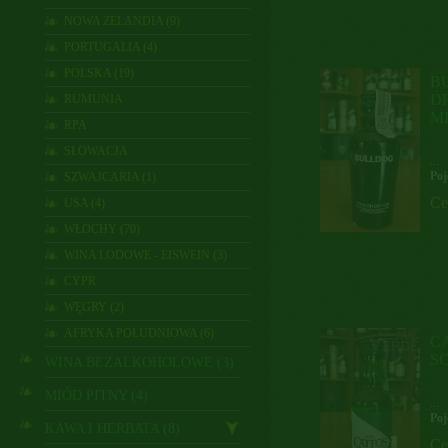
NOWA ZELANDIA (9)
PORTUGALIA (4)
POLSKA (19)
B
DR
RUMUNIA
M
RPA
SŁOWACJA
...
Poj
SZWAJCARIA (1)
Ce
USA (4)
WŁOCHY (70)
WINA LODOWE - EISWEIN (3)
CYPR
WĘGRY (2)
AFRYKA POŁUDNIOWA (6)
C
S
WINA BEZALKOHOLOWE (3)
MIÓD PITNY (4)
...
Poj
KAWA I HERBATA (8)
Ce