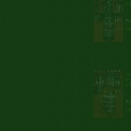
M
...
Poj
Ce
G
RE
M
...
Poj
Ce