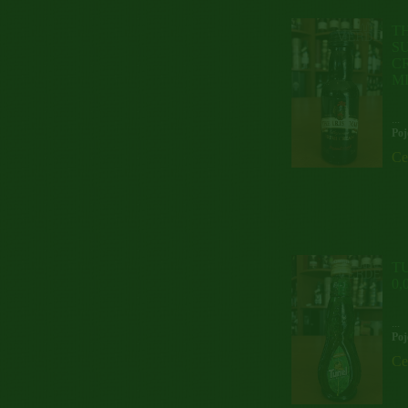
T
SU
CR
M
...
Poj
Ce
T
0,
...
Poj
Ce