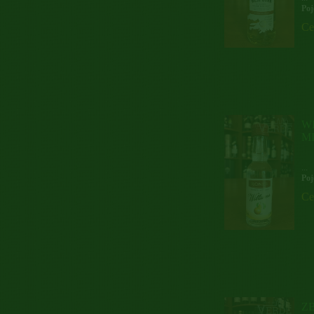
Poj
Ce
W
M
...
Poj
Ce
Z