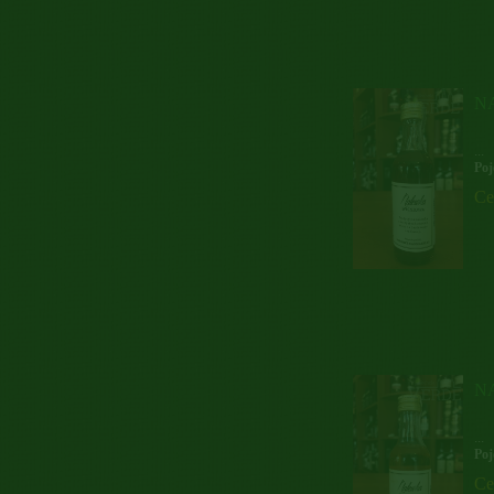
N
...
Poj
Ce
N
...
Poj
Ce