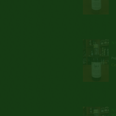
N
...
Poj
Ce
N
W