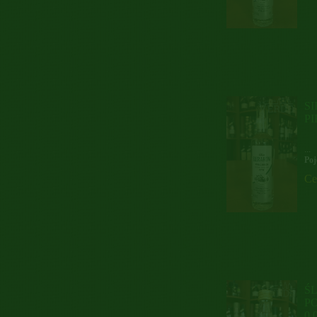
S
P
...
Poj
Ce
Ś
P
0,