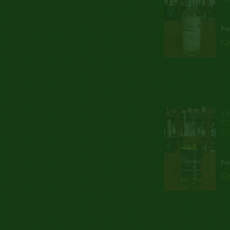
...
Poj
Ce
T
F
0,
...
Poj
Ce