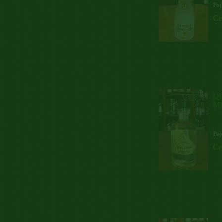
Poj
Ce
QU
M
...
Poj
Ce