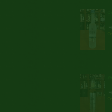
O
...
Poj
Ce
P
...
Poj
Ce