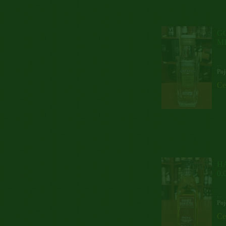
G
M
...
Poj
Ce
H
0,
...
Poj
Ce