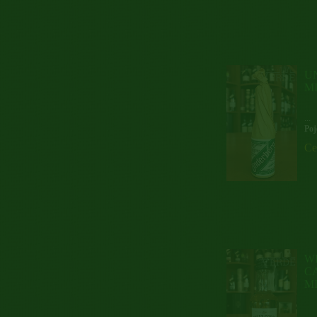
U
M
...
Poj
Ce
W
CA
M
...