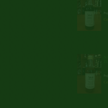
...
Poj
Ce
N
Ż
...
Poj
Ce