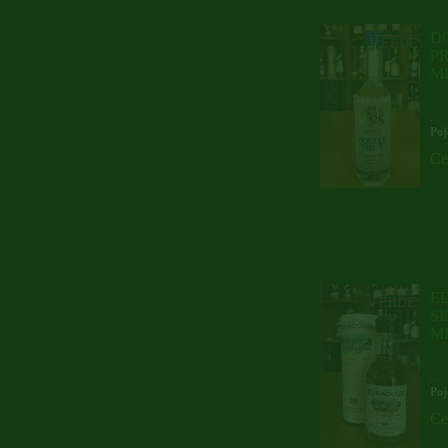
D
PR
M
...
Poj
Ce
E
SI
M
...
Poj
Ce