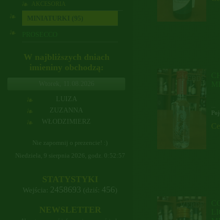
AKCESORIA
MINIATURKI (95)
PROSECCO
W najbliższych dniach
imieniny obchodzą:
CH
Środa, 12.08.2026
M
KLARA
...
Wtorek, 11.08.2026
LECH
Poj
JULIAN
LUIZA
Ce
ZUZANNA
Nie zapomnij o prezencie! :)
WŁODZIMIERZ
Niedziela, 9 sierpnia 2026, godz.
0:52:58
STATYSTYKI
2458693
456
Wejścia:
(dziś:
)
C
NEWSLETTER
LI