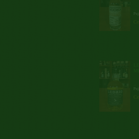
...
Poj
Ce
LE
M
...
Poj
Ce