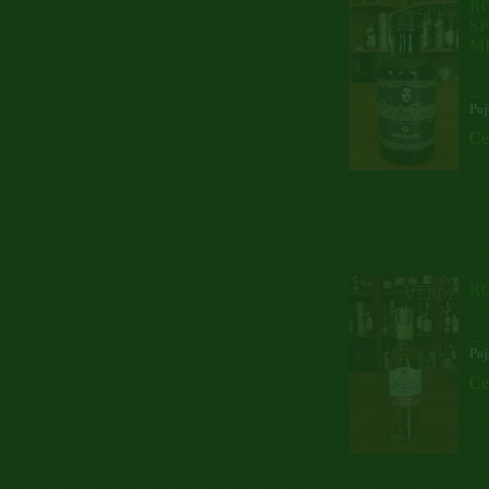
R
SP
M
...
Poj
Ce
R
...
Poj
Ce