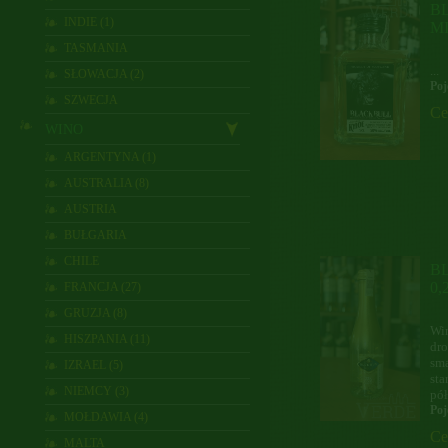
BL
INDIE (1)
M
TASMANIA
...
SŁOWACJA (2)
Poj
SZWECJA
Ce
WINO
ARGENTYNA (1)
AUSTRALIA (8)
AUSTRIA
BUŁGARIA
CHILE
B
0,
FRANCJA (27)
GRUZJA (8)
Wi
HISZPANIA (11)
dr
sma
IZRAEL (5)
sta
NIEMCY (3)
pół
Poj
MOŁDAWIA (4)
Ce
MALTA