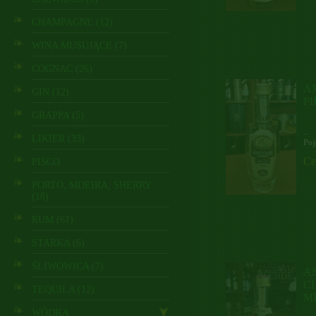
CHAMPAGNE (12)
WINA MUSUJĄCE (7)
COGNAC (26)
A
GIN (12)
P
GRAPPA (5)
...
LIKIER (33)
Poj
Ce
PISCO
PORTO, MDEIRA, SHERRY
(18)
RUM (61)
STARKA (6)
ŚLIWOWICA (7)
A
C
TEQUILA (12)
M
WÓDKA