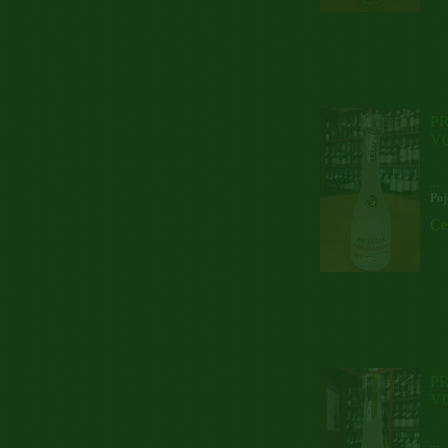
P
V
...
Poj
Ce
P
V
...