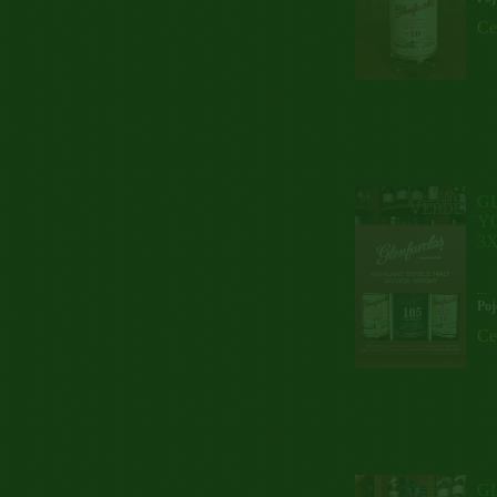
Ce
G
YO
3
...
Poj
Ce
GL