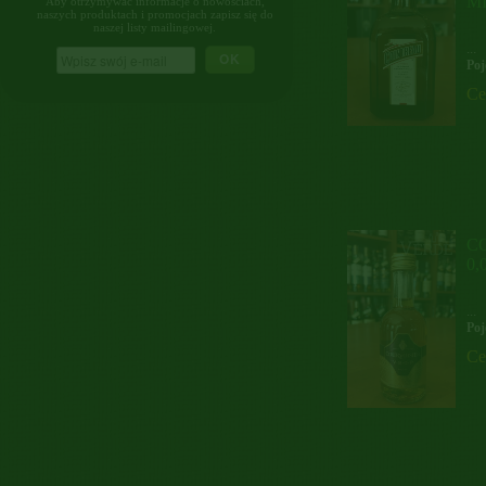
M
Aby otrzymywać informacje o nowościach,
naszych produktach i promocjach zapisz się do
naszej listy mailingowej.
...
OK
Poj
Ce
C
0,
...
Poj
Ce