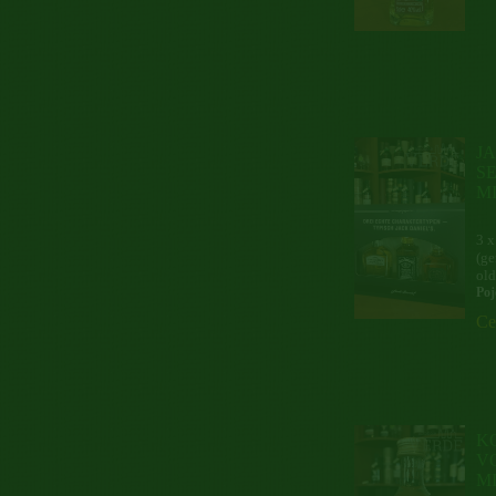
J
SE
M
3 x
(ge
old
Poj
Ce
K
V
M