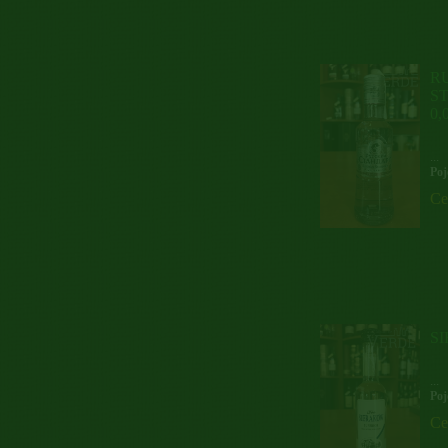
R
S
0,
...
Poj
Ce
S
...
Poj
Ce