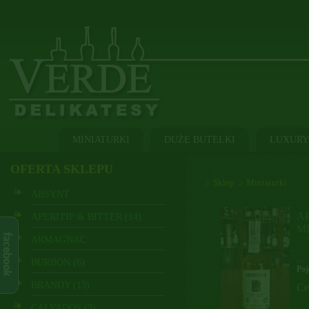
MINIATURKI
DUŻE BUTELKI
LUXURY
OFERTA SKLEPU
Sklep
Miniaturki
ABSYNT
A
APERITIF & BITTER (14)
MI
ARMAGNAC
...
BURBON (6)
Poj
BRANDY (13)
Ce
CALVADOS (3)