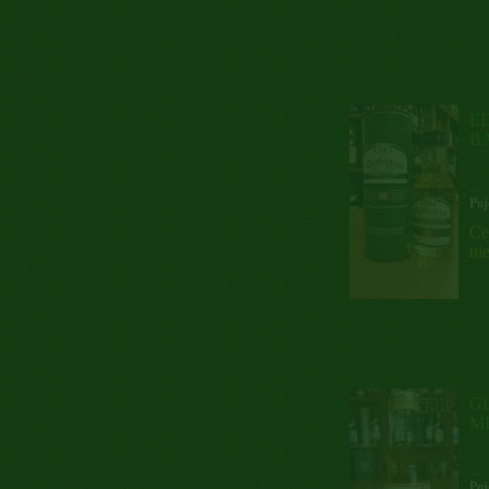
E
B
...
Poj
Ce
ni
GL
M
...
Poj