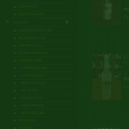
...
CZYSTA (75)
Poj
SMAKOWA (30)
Ce
WHISKY
AMERYKAŃSKA (20)
IRLANDZKA (18)
JAPOŃSKA (11)
KANADYJSKA (4)
B
SZKOCKA (59)
M
CAMPBELTOWN
...
GLASGOW (3)
Poj
HIGHLAND (65)
Ce
ISLAY (26)
ISLANDS (11)
LOWLAND (3)
SPEYSIDE (48)
POLSKA (1)
TAJWAN