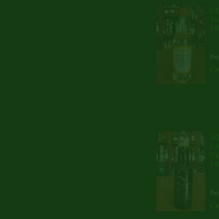
L
M
M
...
Poj
Ce
M
L
C
M
...
Poj
Ce