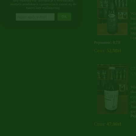
E
Aby otrzymywać informacje o nowościach,
naszych produktach i promocjach zapisz się do
naszej listy mailingowej.
Wi
OK
bar
cze
ref
zap
i c
Pojemność: 0,75l
Cena:
52,90zł
C
S
Win
sło
cyt
jab
Sau
gięt
Poj
Cena:
47,90zł