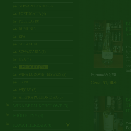
NOWA ZELANDIA (9)
PORTUGALIA (4)
POLSKA (19)
B
PI
RUMUNIA
S
RPA
SŁOWACJA
Due
łąc
SZWAJCARIA (1)
Gri
USA (4)
ar
pod
WŁOCHY (70)
ind
WINA LODOWE - EISWEIN (3)
Pojemność: 0,75l
CYPR
Cena:
51,90zł
WĘGRY (2)
AFRYKA POŁUDNIOWA (6)
B
T
WINA BEZALKOHOLOWE (3)
D
MIÓD PITNY (4)
Win
KAWA I HERBATA (8)
Poj