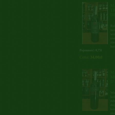
M
T
D
Ru
moc
wi
ow
zin
har
Pojemność: 0,75l
Cena:
34,00zł
M
M
D
Wi
kol
rub
doj
ka
zło