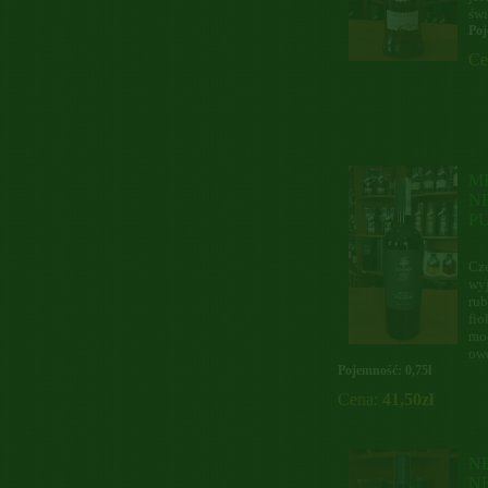
świ
Poj
Ce
M
N
P
Cz
wy
ru
fio
mo
ow
Pojemność: 0,75l
Cena:
41,50zł
N
N