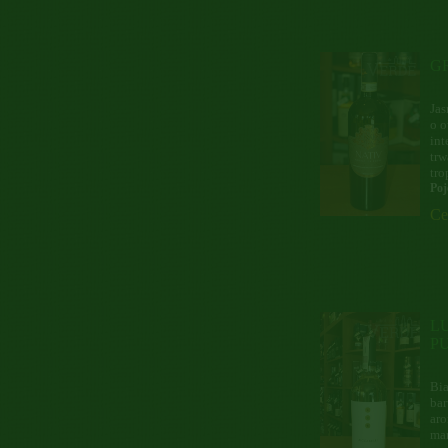
G
Jas
o o
int
trw
tro
Poj
Ce
L
P
Bia
bar
aro
mar