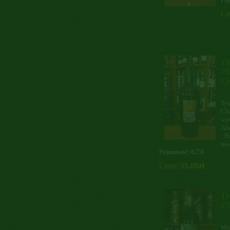
Poj
Ce
T
P
CH
Ten
Chi
wyt
Abr
: P
naw
Pojemność: 0,75l
Cena:
55,00zł
T
Z
Wi