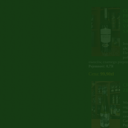
C
P
N
V
S
Int
głę
Ele
po
owoców, czarnego pieprzu
Pojemność: 0,75l
Cena:
99,90zł
C
Z
Win
org
me
za
Cat
Poj