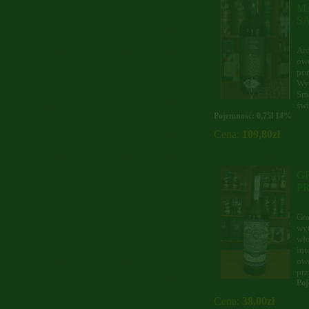
M
SA
Aro
owo
por
Wyr
Sma
świ
Pojemność: 0,75l 14%
Cena:
109,80zł
G
PR
Gra
wyt
wło
int
owo
prz
Poj
Cena:
38,00zł