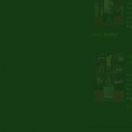
cie
Nos
aro
śli
kre
Poj
Cena:
48,00zł
T
F
Con
Cha
win
Pie
80.
Poj
Ce