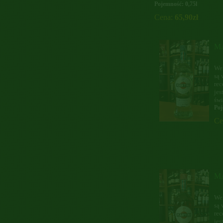
Pojemność: 0,75l
Cena:
65,90zł
MA
We
są 
rec
jes
świ
Poj
Ce
MA
We
są 
rec
jes