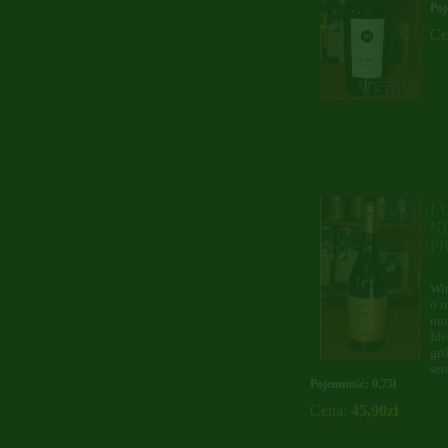
Poj
Ce
L
N
P
Wi
o r
nut
Ide
gri
ser
Pojemność: 0,75l
Cena:
45,90zł