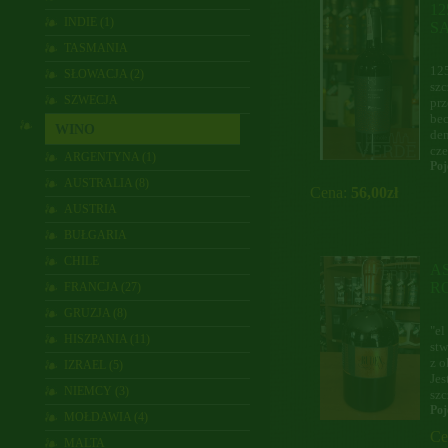
12
INDIE (1)
S
TASMANIA
12
SŁOWACJA (2)
szc
SZWECJA
prz
bec
WINO
dem
cze
ARGENTYNA (1)
Poj
AUSTRALIA (8)
Cena:
56,00zł
AUSTRIA
BUŁGARIA
CHILE
A
R
FRANCJA (27)
GRUZJA (8)
"el
HISZPANIA (11)
stw
z o
IZRAEL (5)
Jes
NIEMCY (3)
szc
Poj
MOŁDAWIA (4)
Ce
MALTA