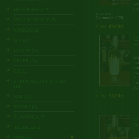
cz
or
CHAMPAGNE (12)
niuansami...
Pojemność: 0,75l
WINA MUSUJĄCE (7)
Cena:
89,00zł
COGNAC (26)
1
GIN (12)
B
GRAPPA (5)
Win
LIKIER (33)
int
wan
PISCO
owo
mio
PORTO, MDEIRA, SHERRY
ust
(18)
Poj
Cena:
35,90zł
RUM (61)
STARKA (6)
ŚLIWOWICA (7)
1
D
TEQUILA (12)
WÓDKA
Wi