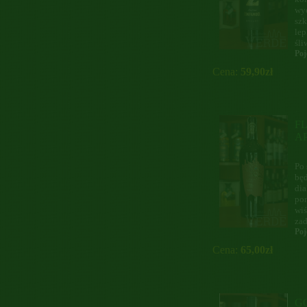
wy
szk
lep
śliw
Poj
Cena:
59,90zł
FL
A
Po 
bę
dia
pom
wiś
zad
Poj
Cena:
65,00zł
G