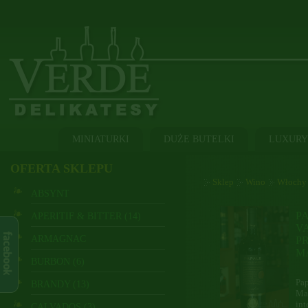
MINIATURKI
DUŻE BUTELKI
LUXURY
OFERTA SKLEPU
Sklep
Wino
Włochy
ABSYNT
P
APERITIF & BITTER (14)
V
ARMAGNAC
PR
M
BURBON (6)
Pap
BRANDY (13)
Man
int
CALVADOS (3)