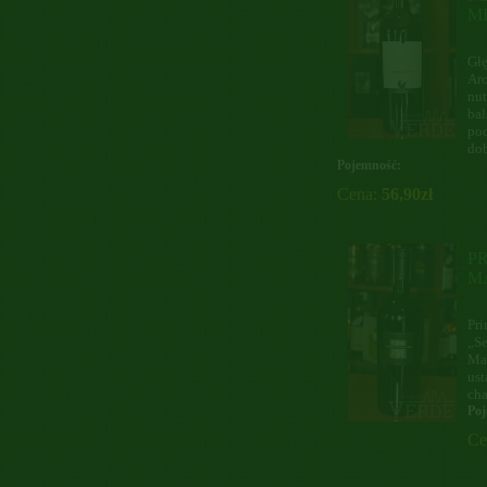
M
Głę
Ar
nut
bal
pod
dob
Pojemność:
Cena:
56,90zł
PR
M
Pri
„Se
Ma
ust
cha
Poj
Ce