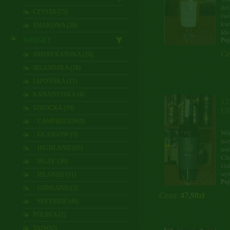
del
CZYSTA (75)
świ
kw
SMAKOWA (30)
Ide
WHISKY
Poj
Ce
AMERYKAŃSKA (20)
IRLANDZKA (18)
JAPOŃSKA (11)
KANADYJSKA (4)
1
SZKOCKA (59)
D
CAMPBELTOWN
Win
GLASGOW (3)
naz
HIGHLAND (65)
nor
Cha
ISLAY (26)
cia
wyt
ISLANDS (11)
Poj
LOWLAND (3)
Cena:
47,90zł
SPEYSIDE (48)
POLSKA (1)
TAJWAN