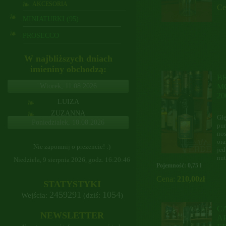
AKCESORIA
Ce
MINIATURKI (95)
PROSECCO
W najbliższych dniach
imieniny obchodzą:
B
Wtorek, 11.08.2026
M
20
LUIZA
ZUZANNA
Głę
WŁODZIMIERZ
pur
nos
ora
Nie zapomnij o prezencie! :)
jed
nut
Niedziela, 9 sierpnia 2026, godz.
16:20:48
Pojemność: 0,75 l
Cena:
210,00zł
STATYSTYKI
2459291
1054
Wejścia:
(dziś:
)
C
NEWSLETTER
A