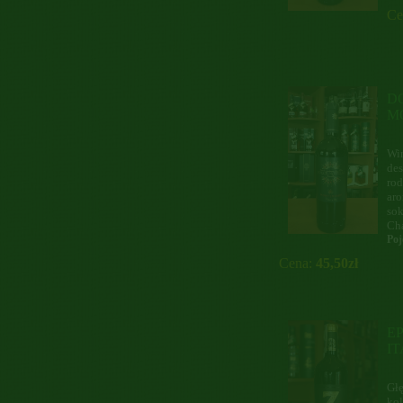
Ce
D
M
Win
des
rod
ar
sok
Cha
Poj
Cena:
45,50zł
E
I
Głę
kol