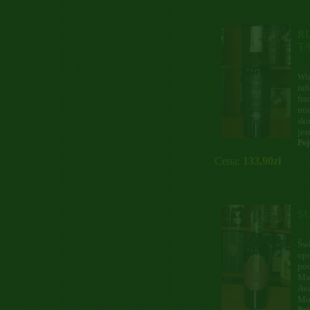
RU
T
Wi
raf
fra
mie
sko
jes
Poj
Cena:
133,90zł
S
Świ
up
pod
Mai
Ave
Mon