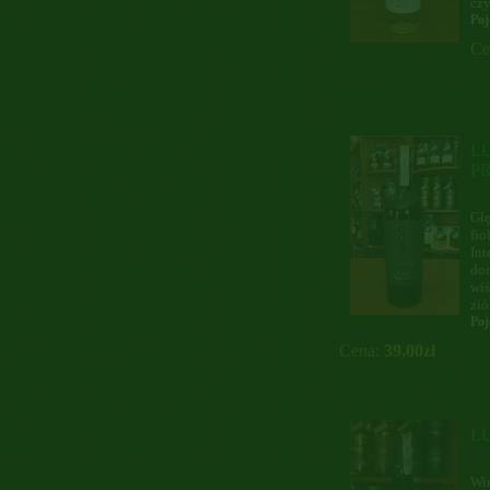
czy
Poj
Ce
L
P
Głę
fio
In
dom
wiś
zió
Poj
Cena:
39,00zł
L
Win