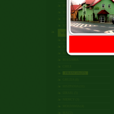
INDIE (1)
TASMANIA
SŁOWACJA (2)
SZWECJA
WINO
ARGENTYNA (1)
AUSTRALIA (8)
AUSTRIA
BUŁGARIA
CHILE
FRANCJA (27)
GRUZJA (8)
HISZPANIA (11)
IZRAEL (5)
NIEMCY (3)
MOŁDAWIA (4)
MALTA