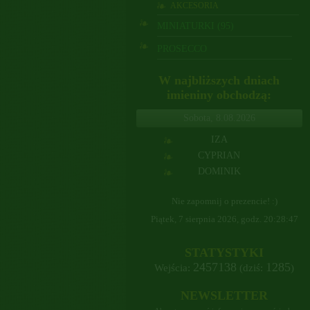
AKCESORIA
MINIATURKI (95)
PROSECCO
W najbliższych dniach
imieniny obchodzą:
Sobota, 8.08.2026
IZA
CYPRIAN
DOMINIK
Nie zapomnij o prezencie! :)
Piątek, 7 sierpnia 2026, godz.
20:28:48
STATYSTYKI
2457138
1285
Wejścia:
(dziś:
)
NEWSLETTER