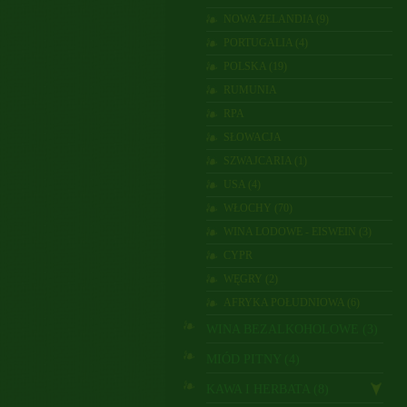
NOWA ZELANDIA (9)
PORTUGALIA (4)
POLSKA (19)
RUMUNIA
RPA
SŁOWACJA
SZWAJCARIA (1)
USA (4)
WŁOCHY (70)
WINA LODOWE - EISWEIN (3)
CYPR
WĘGRY (2)
AFRYKA POŁUDNIOWA (6)
WINA BEZALKOHOLOWE (3)
MIÓD PITNY (4)
KAWA I HERBATA (8)