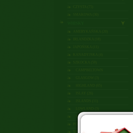
CZYSTA (75)
SMAKOWA (30)
WHISKY
AMERYKAŃSKA (20)
IRLANDZKA (18)
JAPOŃSKA (11)
KANADYJSKA (4)
SZKOCKA (59)
CAMPBELTOWN
GLASGOW (3)
HIGHLAND (65)
ISLAY (26)
ISLANDS (11)
LOWLAND (3)
SPEYSIDE (48)
POLSKA (1)
TAJWAN