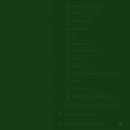
NOWA ZELANDIA (9)
PORTUGALIA (4)
POLSKA (19)
RUMUNIA
RPA
SŁOWACJA
SZWAJCARIA (1)
USA (4)
WŁOCHY (70)
WINA LODOWE - EISWEIN (3)
CYPR
WĘGRY (2)
AFRYKA POŁUDNIOWA (6)
WINA BEZALKOHOLOWE (3)
MIÓD PITNY (4)
KAWA I HERBATA (8)