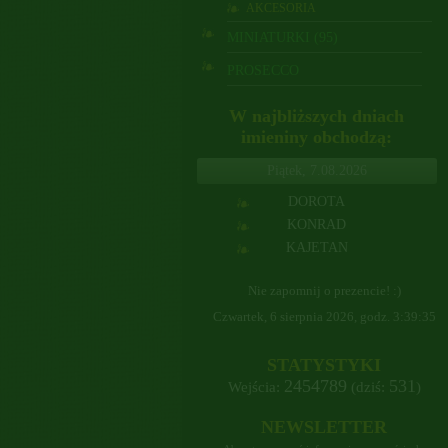
AKCESORIA
MINIATURKI (95)
PROSECCO
W najbliższych dniach
imieniny obchodzą:
Piątek, 7.08.2026
DOROTA
KONRAD
KAJETAN
Nie zapomnij o prezencie! :)
Czwartek, 6 sierpnia 2026, godz.
3:39:36
STATYSTYKI
2454789
531
Wejścia:
(dziś:
)
NEWSLETTER