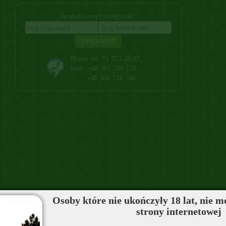
Sprawdź cenę i dostępność:
SPRAWDŹ
Biuro: tel. 71 373 28 82,
kom. +48 501 720 120,
+48 506 126 746
Osoby które nie ukończyły 18 lat, nie m
strony internetowej