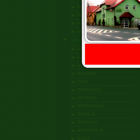
INDIE (1)
TASMANIA
SŁOWACJA (2)
SZWECJA
WINO
ARGENTYNA (1)
AUSTRALIA (8)
AUSTRIA
BUŁGARIA
CHILE
FRANCJA (27)
GRUZJA (8)
HISZPANIA (11)
IZRAEL (5)
NIEMCY (3)
MOŁDAWIA (4)
MALTA