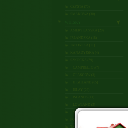
CZYSTA (75)
SMAKOWA (30)
WHISKY
AMERYKAŃSKA (20)
IRLANDZKA (18)
JAPOŃSKA (11)
KANADYJSKA (4)
SZKOCKA (59)
CAMPBELTOWN
GLASGOW (3)
HIGHLAND (65)
ISLAY (26)
ISLANDS (11)
LOWLAND (3)
SPEYSIDE (48)
POLSKA (1)
TAJWAN